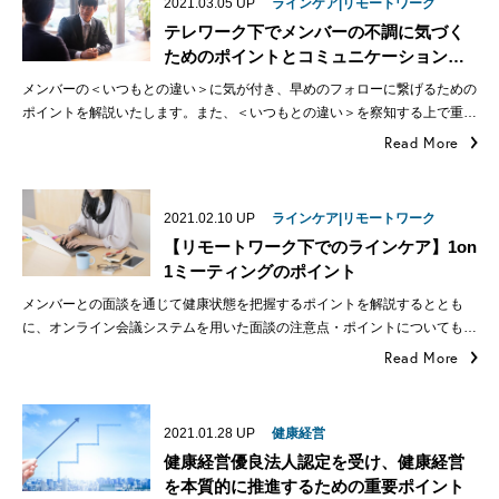
2021.03.05
UP
ラインケア|リモートワーク
テレワーク下でメンバーの不調に気づく
ためのポイントとコミュニケーション…
メンバーの＜いつもとの違い＞に気が付き、早めのフォローに繋げるための
ポイントを解説いたします。また、＜いつもとの違い＞を察知する上で重…
Read More
2021.02.10
UP
ラインケア|リモートワーク
【リモートワーク下でのラインケア】1on
1ミーティングのポイント
メンバーとの面談を通じて健康状態を把握するポイントを解説するととも
に、オンライン会議システムを用いた面談の注意点・ポイントについても…
Read More
2021.01.28
UP
健康経営
健康経営優良法人認定を受け、健康経営
を本質的に推進するための重要ポイント