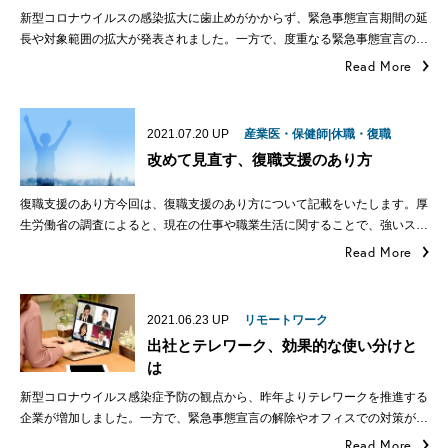
新型コロナウイルスの感染拡大に歯止めがかからず、緊急事態宣言期間の延
長や対象範囲の拡大が発表されました。一方で、度重なる緊急事態宣言の…
Read More
2021.07.20
UP
産業医・保健師|休職・復職
改めて見直す、復職支援のあり方
復職支援のあり方今回は、復職支援のあり方について記載をいたします。厚
生労働省の調査によると、現在の仕事や職業生活に関することで、強いス…
Read More
2021.06.23
UP
リモートワーク
出社とテレワーク、効果的な使い分けと
は
新型コロナウイルス感染症予防の観点から、昨年よりテレワークを推進する
企業が増加しました。一方で、緊急事態宣言の解除やオフィスでの対策が…
Read More