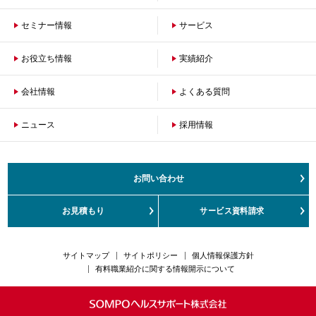
セミナー情報
サービス
お役立ち情報
保険者のお客さまへ
実績紹介
企業のお客さまへ
会社情報
よくある質問
ニュース
会社概要
採用情報
沿革
ご挨拶
健康経営の取組み
お問い合わせ
サステナビリティ
お客さまの声対応方針
お見積もり
サービス資料請求
カスタマーハラスメント対応方針
サイトマップ
サイトポリシー
個人情報保護方針
有料職業紹介に関する情報開示について