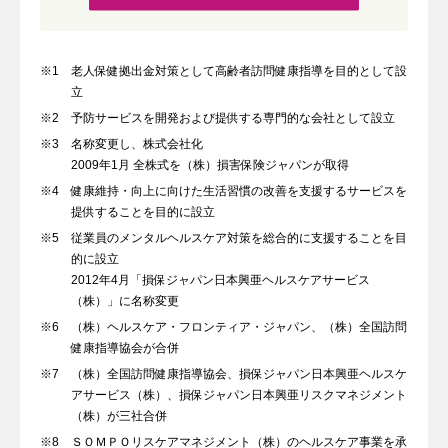
※1
老人保健拠出金対策として高齢者訪問健康指導を目的として設
立
※2
予防サービスを開発および提供する専門的な会社として設立
※3
名称変更し、株式会社化
2009年1月 全株式を（株）損害保険ジャパンが取得
※4
健康維持・向上に向けた生活習慣の改善を支援するサービスを
提供することを目的に設立
※5
従業員のメンタルヘルスケア対策を総合的に支援することを目
的に設立
2012年4月「損保ジャパン日本興亜ヘルスケアサービス
（株）」に名称変更
※6
（株）ヘルスケア・フロンティア・ジャパン、（株）全国訪問
健康指導協会が合併
※7
（株）全国訪問健康指導協会、損保ジャパン日本興亜ヘルスケ
アサービス（株）、
損保ジャパン日本興亜リスクマネジメント
（株）が三社合併
※8
ＳＯＭＰＯリスケアマネジメント（株）のヘルスケア事業を承