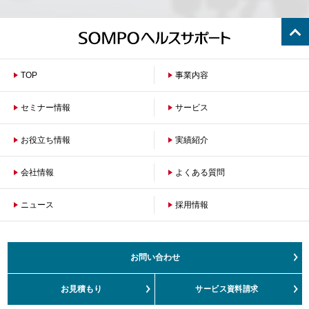
理者」がその任にあたります。
取得した個人情報の開示等およびお問い合わせ窓口
本人からの求めにより、当社が本件により取得した個人情報の利
用目的の通知・開示・内容の訂正・追加または削除・利用の停
止・消去（「開示等」といいます。）に応じます。
TOP
事業内容
開示等に応じる窓口およびお問い合わせ窓口
ＳＯＭＰＯヘルスサポート株式会社
セミナー情報
サービス
URL：
https://www.sompo-hs.co.jp/privacy_form/
お役立ち情報
保険者のお客さまへ
実績紹介
企業のお客さまへ
●ウェブサイトにおける個人情報のお取り扱いについて
(1)
当社は、上記1に記載する利用目的の範囲内で、クッキー情報か
ら当社のウェブサイトにアクセスする方のアクセス履歴情報を取
会社情報
よくある質問
得・利用することがあります。なお、特定の個人データと紐づけ
た利用はいたしません。
ニュース
会社概要
採用情報
沿革
* クッキーとはウェブサイトをご利用の際に、ウェブサーバーが
ご利用者のコンピューター（ブラウザ）を識別する仕組みです。
ご挨拶
健康経営の取組み
(2)
当社のウェブサイトから個人情報を入力していただく場合には、
お問い合わせ
ネットワークを通じた情報漏洩を防止するためのセキュリティ対
サステナビリティ
お客さまの声対応方針
策として、RSA2048bit版TLS（Transport Layer Security）によ
るデータの暗号化措置を講じています。また、サイト内における
お見積もり
サービス資料請求
カスタマーハラスメント対応方針
情報の保護にも、ファイヤーウォールの設置等、万全を期してい