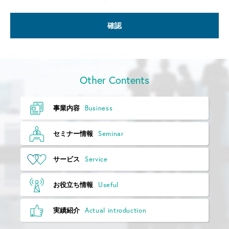
(2)
当社のサービスやセミナー等のご案内
(3)
お客様と当社とのお取引情報や公表情報等と突合したマーケ
ティング分析
(4)
上記に付随する業務（お問い合わせへの対応、各種ご連絡
等）
個人情報の預託について
当社がお預かりした個人情報について、委託先への預託は行いま
Other Contents
せん。
個人情報の第三者提供について
Business
事業内容
当社がお預かりした個人情報については、ご本人の同意がある場
合、および法令に基づく例外を除き、第三者に提供しません。
Seminar
セミナー情報
個人情報の共同利用について
当社がお預かりした個人情報を共同利用することはありません。
Service
サービス
個人情報の任意性について
当社への個人情報の提供は任意です。
Useful
お役立ち情報
ただし、個人情報のご提供に同意いただけない場合、お問い合わ
せへの対応に支障が出る場合がありますので、ご了承ください。
Actual introduction
実績紹介
個人情報保護管理者
当社の個人情報の取り扱いに関する管理者は、「個人情報保護管