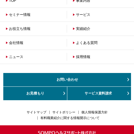
TOP
事業内容
セミナー情報
サービス
お役立ち情報
保険者のお客さまへ
実績紹介
企業のお客さまへ
会社情報
よくある質問
ニュース
会社概要
採用情報
沿革
ご挨拶
健康経営の取組み
お問い合わせ
サステナビリティ
お客さまの声対応方針
お見積もり
サービス資料請求
カスタマーハラスメント対応方針
サイトマップ
サイトポリシー
個人情報保護方針
有料職業紹介に関する情報開示について