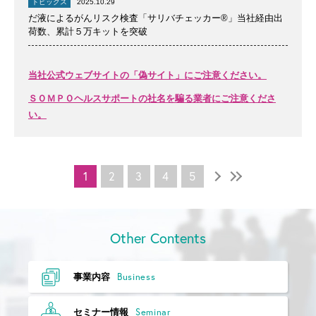
トピックス
2025.10.29
だ液によるがんリスク検査「サリバチェッカー®」当社経由出
荷数、累計５万キットを突破
当社公式ウェブサイトの「偽サイト」にご注意ください。
ＳＯＭＰＯヘルスサポートの社名を騙る業者にご注意くださ
い。
1
2
3
4
5
Other Contents
Business
事業内容
Seminar
セミナー情報