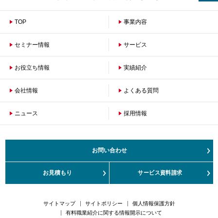
TOP
事業内容
セミナー情報
サービス
お役立ち情報
保険者のお客さまへ
実績紹介
企業のお客さまへ
会社情報
よくある質問
ニュース
会社概要
採用情報
沿革
ご挨拶
健康経営の取組み
お問い合わせ
サステナビリティ
お客さまの声対応方針
お見積もり
サービス資料請求
カスタマーハラスメント対応方針
サイトマップ
サイトポリシー
個人情報保護方針
有料職業紹介に関する情報開示について