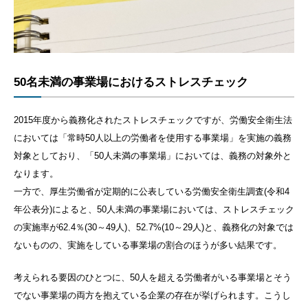
50名未満の事業場におけるストレスチェック
2015
年度から義務化されたストレスチェックですが、労働安全衛生法
においては「常時
50
人以上の労働者を使用する事業場」を実施の義務
対象としており、「
50
人未満の事業場」においては、義務の対象外と
なります。
一方で、厚生労働省が定期的に公表している労働安全衛生調査
(
令和
4
年公表分
)
によると、
50
人未満の事業場においては、ストレスチェック
の実施率が
62.4
％
(30
～
49
人
)
、
52.7%(10
～
29
人
)
と、義務化の対象では
ないものの、実施をしている事業場の割合のほうが多い結果です。
考えられる要因のひとつに、
50人
を超える労働者がいる事業場とそう
でない事業場の両方を抱えている企業の存在が挙げられます。こうし