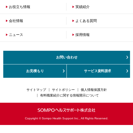
お役立ち情報
保険者のお客さまへ
実績紹介
企業のお客さまへ
会社情報
よくある質問
ニュース
会社概要
採用情報
沿革
ご挨拶
健康経営の取組み
お問い合わせ
サステナビリティ
お客さまの声対応方針
お見積もり
サービス資料請求
カスタマーハラスメント対応方針
サイトマップ
サイトポリシー
個人情報保護方針
有料職業紹介に関する情報開示について
Copyright © Sompo Health Support Inc., All Rights Reserved.