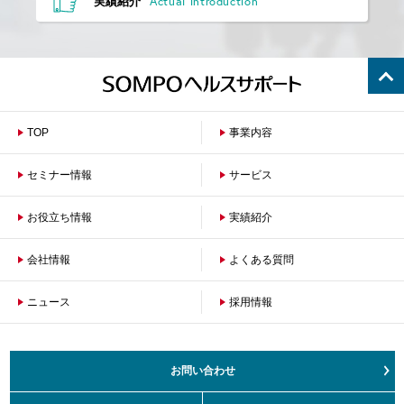
Actual introduction
実績紹介
TOP
事業内容
セミナー情報
サービス
お役立ち情報
保険者のお客さまへ
実績紹介
企業のお客さまへ
会社情報
よくある質問
ニュース
会社概要
採用情報
沿革
ご挨拶
健康経営の取組み
お問い合わせ
サステナビリティ
お客さまの声対応方針