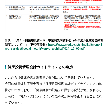
出典：「第２４回健康投資ＷＧ 事務局説明資料②（今年度の健康経営顕彰
制度について）」（経済産業省）
https://www.meti.go.jp/shingikai/mono_i
nfo_service/jisedai_health/kenko_toshi/pdf/024_10_00.pdf
健康投資管理会計ガイドラインとの連携
ここからは健康経営度調査票の設問について解説していきます。
今回の健康経営度調査票は「健康投資管理会計ガイドライン」との連
携が行われており、「健康経営の戦略」に関する設問が追加されると
ともに、「社外への開示」について既存の設問が修正されることにな
っています。