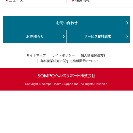
ニュース
会社概要
採用情報
沿革
ご挨拶
健康経営の取組み
お問い合わせ
サステナビリティ
お客さまの声対応方針
お見積もり
サービス資料請求
カスタマーハラスメント対応方針
サイトマップ
サイトポリシー
個人情報保護方針
有料職業紹介に関する情報開示について
Copyright © Sompo Health Support Inc., All Rights Reserved.