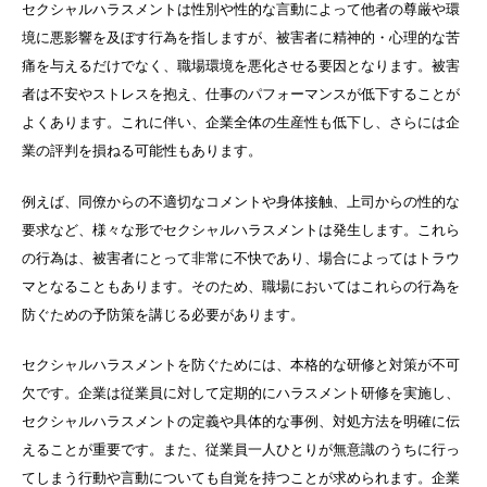
セクシャルハラスメントは性別や性的な言動によって他者の尊厳や環
境に悪影響を及ぼす行為を指しますが、被害者に精神的・心理的な苦
痛を与えるだけでなく、職場環境を悪化させる要因となります。被害
者は不安やストレスを抱え、仕事のパフォーマンスが低下することが
よくあります。これに伴い、企業全体の生産性も低下し、さらには企
業の評判を損ねる可能性もあります。
例えば、同僚からの不適切なコメントや身体接触、上司からの性的な
要求など、様々な形でセクシャルハラスメントは発生します。これら
の行為は、被害者にとって非常に不快であり、場合によってはトラウ
マとなることもあります。そのため、職場においてはこれらの行為を
防ぐための予防策を講じる必要があります。
セクシャルハラスメントを防ぐためには、本格的な研修と対策が不可
欠です。企業は従業員に対して定期的にハラスメント研修を実施し、
セクシャルハラスメントの定義や具体的な事例、対処方法を明確に伝
えることが重要です。また、従業員一人ひとりが無意識のうちに行っ
てしまう行動や言動についても自覚を持つことが求められます。企業