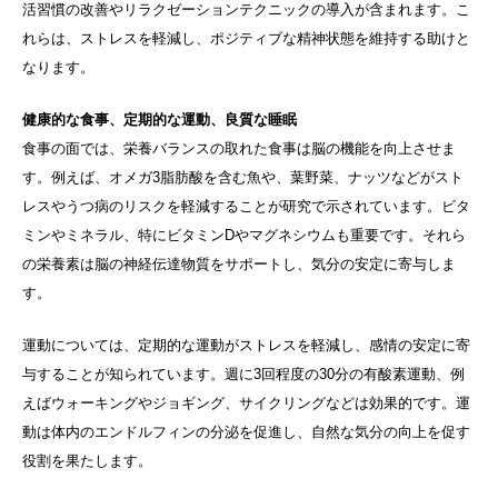
活習慣の改善やリラクゼーションテクニックの導入が含まれます。こ
れらは、ストレスを軽減し、ポジティブな精神状態を維持する助けと
なります。
健康的な食事、定期的な運動、良質な睡眠
食事の面では、栄養バランスの取れた食事は脳の機能を向上させま
す。例えば、オメガ
3
脂肪酸を含む魚や、葉野菜、ナッツなどがスト
レスやうつ病のリスクを軽減することが研究で示されています。ビタ
ミンやミネラル、特にビタミン
D
やマグネシウムも重要です。それら
の栄養素は脳の神経伝達物質をサポートし、気分の安定に寄与しま
す。
運動については、定期的な運動がストレスを軽減し、感情の安定に寄
与することが知られています。週に
3
回程度の
30
分の有酸素運動、例
えばウォーキングやジョギング、サイクリングなどは効果的です。運
動は体内のエンドルフィンの分泌を促進し、自然な気分の向上を促す
役割を果たします。