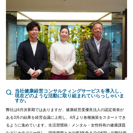
Q.
当社健康経営コンサルティングサービスを導入し、
現在どのような活動に取り組まれていらっしゃいま
すか。
弊社は
6
月決算期ではありますが、健康経営度優良法人の認定発表が
ある
3
月の結果を経営会議に上程し、
4
月より各種施策をスタートでき
るように進めています。生活習慣病・メンタル・女性特有の健康課題
などにカテゴリー化し、現状把握とその後
3
年先までの
KPI
・行動計画