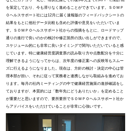
を策定しており、今も滞りなく進めることができています。ＳＯＭＰ
Ｏヘルスサポート社には
12
月に届く速報版のフィードバックシートの
結果をもとに他社データ比較も含めた評価や意見をいただいていま
す。ＳＯＭＰＯヘルスサポート社からの指摘をもとに、ロードマップ
通りの進行で良いのかの検討や修正箇所の洗い出しができますので、
スケジュール的にも非常に良いタイミングで関与いただいていると感
じています。特に健康経営度調査票の読み取り方や点数配分を十分に
理解できるようになってからは、次年度の修正案への反映等もスムー
ズに行えるようになりました。現在は、方針の検討・決定の中心は管
理本部が担い、それに従って実務者と連携しながら取組みを進めてお
ります。毎月の社内ミーティングの中で健康経営施策の進捗確認をし
ておりますが、本質的には「数年先にどうありたいか」を定めること
が重要だと思いますので、要所要所でＳＯＭＰＯヘルスサポート社か
らアドバイスをいただけていることが非常に心強いです。