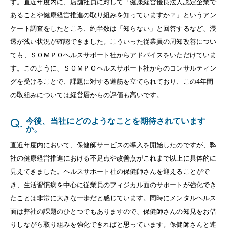
す。直近年度内に、店舗社員に対して「健康経営優良法人認定企業で
あることや健康経営推進の取り組みを知っていますか？」というアン
ケート調査をしたところ、約半数は「知らない」と回答するなど、浸
透が浅い状況が確認できました。こういった従業員の周知改善につい
ても、ＳＯＭＰＯヘルスサポート社からアドバイスをいただけていま
す。このように、ＳＯＭＰＯヘルスサポート社からのコンサルティン
グを受けることで、課題に対する道筋を立てられており、この
4
年間
の取組みについては経営層からの評価も高いです。
Q.
今後、当社にどのようなことを期待されています
か。
直近年度内において、保健師サービスの導入を開始したのですが、弊
社の健康経営推進における不足点や改善点がこれまで以上に具体的に
見えてきました。ヘルスサポート社の保健師さんを迎えることがで
き、生活習慣病を中心に従業員のフィジカル面のサポートが強化でき
たことは非常に大きな一歩だと感じています。同時にメンタルヘルス
面は弊社の課題のひとつでもありますので、保健師さんの知見をお借
りしながら取り組みを強化できればと思っています。保健師さんと連