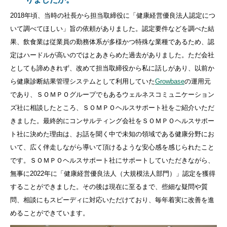
2018
年頃、当時の社長から担当取締役に「健康経営優良法人認定につ
いて調べてほしい」旨の依頼がありました。認定要件などを調べた結
果、飲食業は従業員の勤務体系が多様かつ特殊な業種であるため、認
定はハードルが高いのではとあきらめた過去がありました。ただ会社
としても諦めきれず、改めて担当取締役から私に話しがあり、以前か
ら健康診断結果管理システムとして利用していた
Growbase
の運用元
であり、ＳＯＭＰＯグループでもあるウェルネスコミュニケーション
ズ社に相談したところ、ＳＯＭＰＯヘルスサポート社をご紹介いただ
きました。最終的にコンサルティング会社をＳＯＭＰＯヘルスサポー
ト社に決めた理由は、お話を聞く中で未知の領域である健康分野にお
いて、広く伴走しながら導いて頂けるような安心感を感じられたこと
です。ＳＯＭＰＯヘルスサポート社にサポートしていただきながら、
無事に
2022
年に「健康経営優良法人（大規模法人部門）」認定を獲得
することができました。その後は現在に至るまで、些細な疑問や質
問、相談にもスピーディに対応いただけており、毎年着実に改善を進
めることができています。