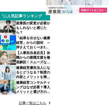
人気記事ランキング
産業医の変更が必要か
もしれないと感じた
ら？
「結果を出せない健康
経営」からの脱却 ～
押さえておくべき3つ
のポイント～
【人事担当者必見】休
職からの復職支援を徹
底解説！スムーズな職
場復帰と再休職防止の
健康経営優良法人にな
ポイント
るとどうなる？制度の
内容とメリットを簡単
に解説
健康経営コンサルティ
ングはなぜ必要？導入
メリットと選び方のポ
イントを解説
記事一覧はこちら