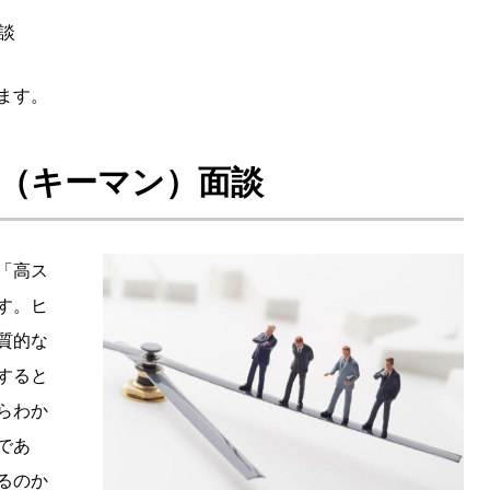
談
ます。
（キーマン）面談
「高ス
す。ヒ
質的な
すると
らわか
であ
るのか