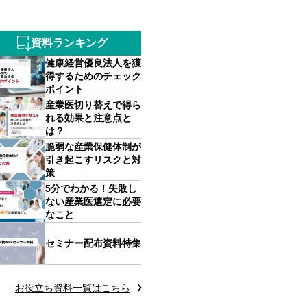
資料ランキング
健康経営優良法人を獲
得するためのチェック
ポイント
産業医切り替えで得ら
れる効果と注意点と
は？
脆弱な産業保健体制が
引き起こすリスクと対
策
5分でわかる！失敗し
ない産業医選定に必要
なこと
セミナー配布資料特集
お役立ち資料一覧はこちら