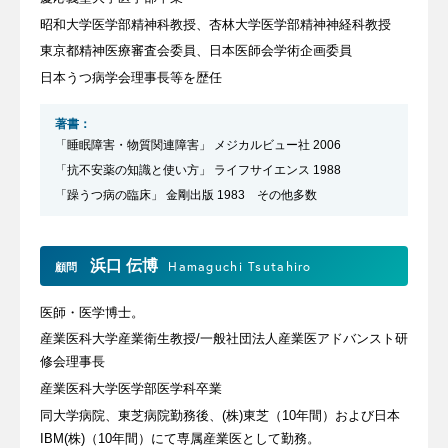
昭和大学医学部精神科教授、杏林大学医学部精神神経科教授
東京都精神医療審査会委員、日本医師会学術企画委員
日本うつ病学会理事長等を歴任
著書：
「睡眠障害・物質関連障害」 メジカルビュー社 2006
「抗不安薬の知識と使い方」 ライフサイエンス 1988
「躁うつ病の臨床」 金剛出版 1983 その他多数
浜口 伝博
Hamaguchi Tsutahiro
顧問
医師・医学博士。
産業医科大学産業衛生教授/一般社団法人産業医アドバンスト研
修会理事長
産業医科大学医学部医学科卒業
同大学病院、東芝病院勤務後、(株)東芝（10年間）および日本
IBM(株)（10年間）にて専属産業医として勤務。