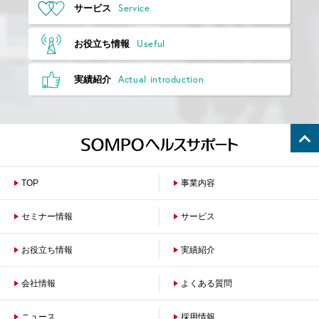
Service
サービス
Useful
お役立ち情報
Actual introduction
実績紹介
TOP
事業内容
セミナー情報
サービス
お役立ち情報
保険者のお客さまへ
実績紹介
企業のお客さまへ
会社情報
よくある質問
ニュース
会社概要
採用情報
沿革