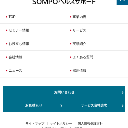
TOP
事業内容
セミナー情報
サービス
お役立ち情報
保険者のお客さまへ
実績紹介
企業のお客さまへ
会社情報
よくある質問
ニュース
会社概要
採用情報
沿革
ご挨拶
健康経営の取組み
お問い合わせ
サステナビリティ
お客さまの声対応方針
お見積もり
サービス資料請求
カスタマーハラスメント対応方針
サイトマップ
サイトポリシー
個人情報保護方針