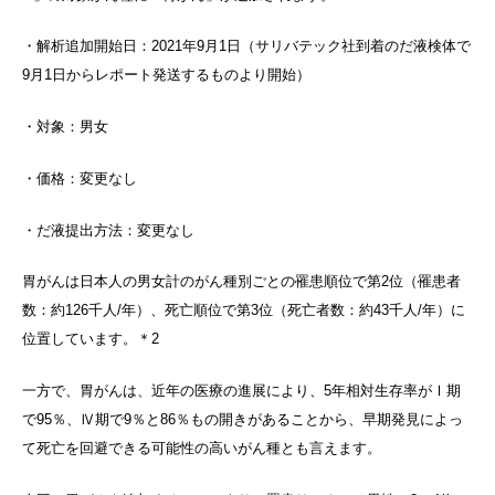
・解析追加開始日：2021年9月1日（サリバテック社到着のだ液検体で
9月1日からレポート発送するものより開始）
・対象：男女
・価格：変更なし
・だ液提出方法：変更なし
胃がんは日本人の男女計のがん種別ごとの罹患順位で第2位（罹患者
数：約126千人/年）、死亡順位で第3位（死亡者数：約43千人/年）に
位置しています。＊2
一方で、胃がんは、近年の医療の進展により、5年相対生存率がⅠ期
で95％、Ⅳ期で9％と86％もの開きがあることから、早期発見によっ
て死亡を回避できる可能性の高いがん種とも言えます。