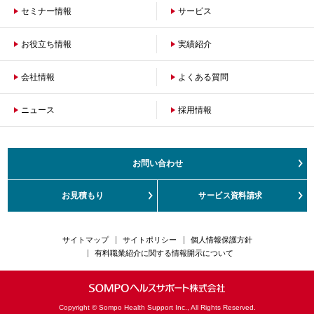
セミナー情報
サービス
お役立ち情報
保険者のお客さまへ
実績紹介
企業のお客さまへ
会社情報
よくある質問
ニュース
会社概要
採用情報
沿革
ご挨拶
健康経営の取組み
お問い合わせ
サステナビリティ
お客さまの声対応方針
お見積もり
サービス資料請求
カスタマーハラスメント対応方針
サイトマップ
サイトポリシー
個人情報保護方針
有料職業紹介に関する情報開示について
Copyright © Sompo Health Support Inc., All Rights Reserved.