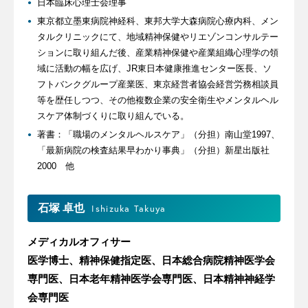
日本臨床心理士会理事
東京都立墨東病院神経科、東邦大学大森病院心療内科、メン
タルクリニックにて、地域精神保健やリエゾンコンサルテー
ションに取り組んだ後、産業精神保健や産業組織心理学の領
域に活動の幅を広げ、JR東日本健康推進センター医長、ソ
フトバンクグループ産業医、東京経営者協会経営労務相談員
等を歴任しつつ、その他複数企業の安全衛生やメンタルヘル
スケア体制づくりに取り組んでいる。
著書：「職場のメンタルヘルスケア」（分担）南山堂1997、
「最新病院の検査結果早わかり事典」（分担）新星出版社
2000 他
石塚 卓也
Ishizuka Takuya
メディカルオフィサー
医学博士、精神保健指定医、日本総合病院精神医学会
専門医、日本老年精神医学会専門医、日本精神神経学
会専門医