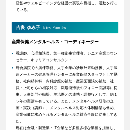
経営やウェルビーイングな経営の実現を目指し、活動を行っ
ている。
吉良 ゆみ子
Kira Yumiko
産業保健メンタルヘルス・コーディネーター
看護師、心理相談員、第一種衛生管理者、シニア産業カウン
セラー、キャリアコンサルタント
総合病院での病棟勤務、大手企業の診療外来勤務後、大手製
造メーカーの健康管理センターに産業保健スタッフとして勤
務。社内精神科・内科診療の補助・産業医面談の補助、社
員・上司からの相談対応、職場復帰後のフォロー面談等に従
事。人事部門や職場、主治医との連携・調整役として、約１
５年の実績を有している。また、メンタルヘルス研修の企
画・実践（講師）、メンタルヘルス対応の体制構築も含め、
産業保健に求められるメンタルヘルス対応全般に従事してき
た。
現在は金融・製造業・IT企業など多種多様な業種を担当し、