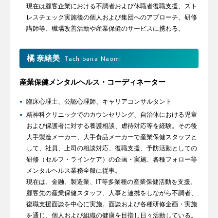
現在は顧客企業における不調者および休職者復職支援、スト
レスチェック実施後の個人および集団へのアプローチ、研修
講師等、職場改善活動や産業保健のサービスに携わる。
橘 奈緒美
Tachibana Naomi
産業保健メンタルヘルス・コーディネーター
臨床心理士、公認心理師、キャリアコンサルタント
精神科クリニックでのカウンセリング、自治体における児童
および保護者に対する養護相談、虐待対応等を経験。その後
大手製造メーカー、大手食品メーカーで産業保健スタッフと
して、社員、上司の相談対応、復職支援、予防活動としての
研修（セルフ・ラインケア）の企画・実施、各種フォロー等
メンタルヘルス業務全般に従事。
現在は、金融、製造業、IT等多業種の産業保健活動を支援。
顧客先の産業保健スタッフ、人事と連携をしながら不調者、
復職支援面談を中心に実施。面談および各種研修企画・実施
を通じ、個人および組織の健康を目指し日々活動している。