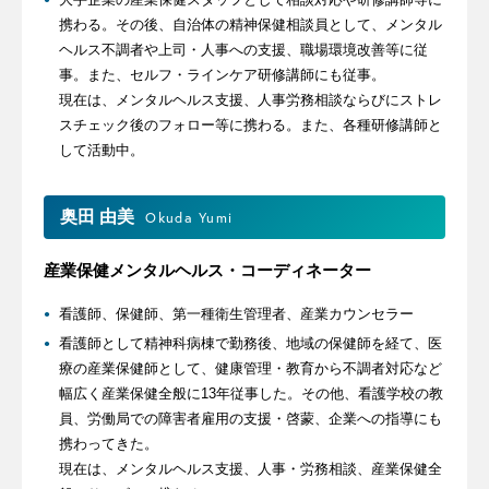
携わる。その後、自治体の精神保健相談員として、メンタル
ヘルス不調者や上司・人事への支援、職場環境改善等に従
事。また、セルフ・ラインケア研修講師にも従事。
現在は、メンタルヘルス支援、人事労務相談ならびにストレ
スチェック後のフォロー等に携わる。また、各種研修講師と
して活動中。
奥田 由美
Okuda Yumi
産業保健メンタルヘルス・コーディネーター
看護師、保健師、第一種衛生管理者、産業カウンセラー
看護師として精神科病棟で勤務後、地域の保健師を経て、医
療の産業保健師として、健康管理・教育から不調者対応など
幅広く産業保健全般に13年従事した。その他、看護学校の教
員、労働局での障害者雇用の支援・啓蒙、企業への指導にも
携わってきた。
現在は、メンタルヘルス支援、人事・労務相談、産業保健全