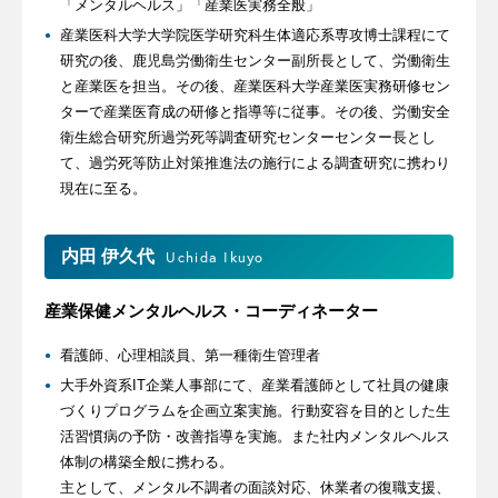
「メンタルヘルス」「産業医実務全般」
産業医科大学大学院医学研究科生体適応系専攻博士課程にて
研究の後、鹿児島労働衛生センター副所長として、労働衛生
と産業医を担当。その後、産業医科大学産業医実務研修セン
ターで産業医育成の研修と指導等に従事。その後、労働安全
衛生総合研究所過労死等調査研究センターセンター長とし
て、過労死等防止対策推進法の施行による調査研究に携わり
現在に至る。
内田 伊久代
Uchida Ikuyo
産業保健メンタルヘルス・コーディネーター
看護師、心理相談員、第一種衛生管理者
大手外資系IT企業人事部にて、産業看護師として社員の健康
づくりプログラムを企画立案実施。行動変容を目的とした生
活習慣病の予防・改善指導を実施。また社内メンタルヘルス
体制の構築全般に携わる。
主として、メンタル不調者の面談対応、休業者の復職支援、