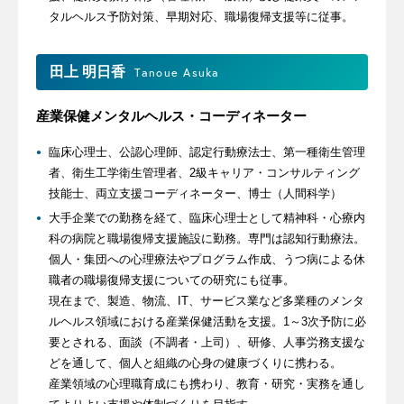
タルヘルス予防対策、早期対応、職場復帰支援等に従事。
田上 明日香
Tanoue Asuka
産業保健メンタルヘルス・コーディネーター
臨床心理士、公認心理師、認定行動療法士、第一種衛生管理
者、衛生工学衛生管理者、2級キャリア・コンサルティング
技能士、両立支援コーディネーター、博士（人間科学）
大手企業での勤務を経て、臨床心理士として精神科・心療内
科の病院と職場復帰支援施設に勤務。専門は認知行動療法。
個人・集団への心理療法やプログラム作成、うつ病による休
職者の職場復帰支援についての研究にも従事。
現在まで、製造、物流、IT、サービス業など多業種のメンタ
ルヘルス領域における産業保健活動を支援。1～3次予防に必
要とされる、面談（不調者・上司）、研修、人事労務支援な
どを通して、個人と組織の心身の健康づくりに携わる。
産業領域の心理職育成にも携わり、教育・研究・実務を通し