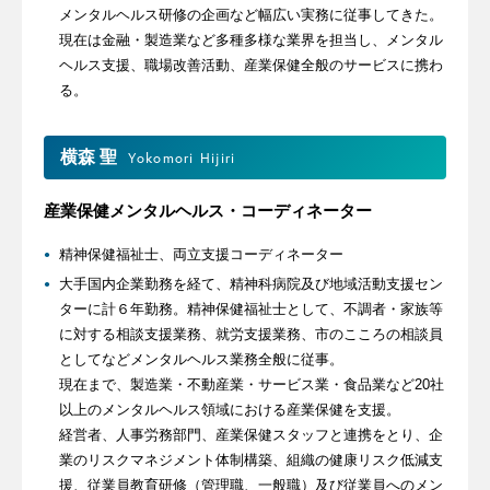
メンタルヘルス研修の企画など幅広い実務に従事してきた。
現在は金融・製造業など多種多様な業界を担当し、メンタル
ヘルス支援、職場改善活動、産業保健全般のサービスに携わ
る。
横森 聖
Yokomori Hijiri
産業保健メンタルヘルス・コーディネーター
精神保健福祉士、両立支援コーディネーター
大手国内企業勤務を経て、精神科病院及び地域活動支援セン
ターに計６年勤務。精神保健福祉士として、不調者・家族等
に対する相談支援業務、就労支援業務、市のこころの相談員
としてなどメンタルヘルス業務全般に従事。
現在まで、製造業・不動産業・サービス業・食品業など20社
以上のメンタルヘルス領域における産業保健を支援。
経営者、人事労務部門、産業保健スタッフと連携をとり、企
業のリスクマネジメント体制構築、組織の健康リスク低減支
援、従業員教育研修（管理職、一般職）及び従業員へのメン