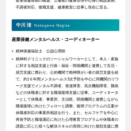
産業保健体制の構築、労働者の健康管理や心身の相談業務、
不調者対応、復職支援、健康教室に従事し現在に至る。
中川 渚
Nakagawa Nagisa
産業保健メンタルヘルス・コーディネーター
精神保健福祉士 公認心理師
精神科クリニックのソーシャルワーカーとして、本人・家族
に対する相談支援と行政・福祉・関係機関と連携して生活・
就労支援に携わり、公的機関で精神障がい者の就労支援を経
て、約1６年間メンタルヘルス3次予防を中心に同機関のリワ
ーク支援でメンタル不調者、発達障害、高次機能障害、難病
などの休職者に対する職場復帰支援に従事。コーディネータ
ーとして休職者、事業所、主治医、関係機関と連携しながら
職場復帰に向けたフォローと調整、復帰プログラムの立案や
休職者対応の事業所相談を行う。また、セルフケアを中心に
再発予防と職場適応に向けた心理教育プログラムや休職者の
課題に応じた様々な解決スキルの習得に向けた個別支援に携