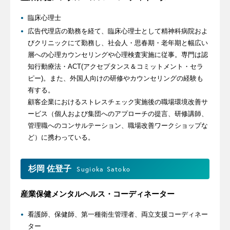
臨床心理士
広告代理店の勤務を経て、臨床心理士として精神科病院およ
びクリニックにて勤務し、社会人・思春期・老年期と幅広い
層への心理カウンセリングや心理検査実施に従事。専門は認
知行動療法・ACT(アクセプタンス＆コミットメント・セラ
ピー)。また、外国人向けの研修やカウンセリングの経験も
有する。
顧客企業におけるストレスチェック実施後の職場環境改善サ
ービス（個人および集団へのアプローチの提言、研修講師、
管理職へのコンサルテーション、職場改善ワークショップな
ど）に携わっている。
杉岡 佐登子
Sugioka Satoko
産業保健メンタルヘルス・コーディネーター
看護師、保健師、第一種衛生管理者、両立支援コーディネー
ター