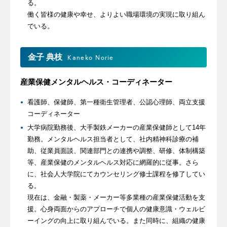
る。
働く皆様の健康や幸せ、よりよい職場環境の実現に取り組ん
でいる。
金子 典枝
Kaneko Norie
産業保健メンタルヘルス・コーディネーター
看護師、保健師、第一種衛生管理者、公認心理師、両立支援
コーディネーター
大学病院勤務後、大手製鉄メーカーの産業保健師として14年
勤務。メンタルヘルス担当者として、社内精神科診療の補
助、従業員面談、関連部門との連携や調整、研修、体制構築
等、産業保健のメンタルヘルス対応に網羅的に従事。さら
に、社会人大学院にてカウンセリング修士課程を修了してい
る。
現在は、金融・製薬・メーカー等多業種の産業保健活動を支
援。心身両面からのアプローチで個人の健康意識・ウェルビ
ーイングの向上に取り組んでいる。また同時に、組織の健康