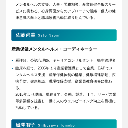
メンタルヘルス支援、人事・労務相談、産業保健全般のサー
ビスに携わる。心身両面からのアプローチで組織・個人の健
康意識の向上と職場改善活動に取り組んでいる。
佐藤 尚美
Sato Naomi
産業保健メンタルヘルス・コーディネーター
看護師、公認心理師、キャリアコンサルタント、衛生管理者
臨床を経て、2005年より産業看護職として企業、EAPでメ
ンタルヘルス支援、産業保健体制の構築、健康増進活動、疾
病予防、健康相談、職場復帰支援、従業員教育研修に携わ
る。
2015年より現職。現在まで、金融、製造、ＩＴ、サービス業
等多業種を担当し、働く人のウェルビーイング向上を目標に
活動している。
澁澤 智子
Shibusawa Tomoko