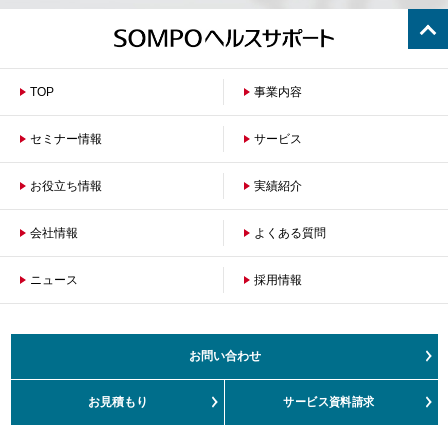
TOP
事業内容
セミナー情報
サービス
お役立ち情報
保険者のお客さまへ
実績紹介
企業のお客さまへ
会社情報
よくある質問
ニュース
会社概要
採用情報
沿革
ご挨拶
健康経営の取組み
お問い合わせ
サステナビリティ
お客さまの声対応方針
お見積もり
サービス資料請求
カスタマーハラスメント対応方針