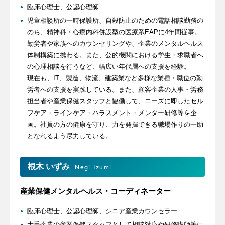
臨床心理士、公認心理師
児童相談所の一時保護所、自殺防止のための電話相談勤務の
のち、精神科・心療内科併設型の医療系EAPに4年間従事。
勤労者や家族へのカウンセリングや、企業のメンタルヘルス
体制構築に携わる。また、公的機関における学生・求職者へ
の心理相談を行うなど、幅広い年代層への支援を経験。
現在も、IT、製造、物流、建築業など多様な業種・職位の勤
労者への支援を実践している。また、顧客企業の人事・労務
担当者や産業保健スタッフと協働して、ニーズに即したセル
フケア・ラインケア・ハラスメント・メンター研修等を企
画。社員の方の健康を守り、力を発揮できる職場作りの一助
となれるよう尽力している。
根木 いずみ
Negi Izumi
産業保健メンタルヘルス・コーディネーター
臨床心理士、公認心理師、シニア産業カウンセラー
大手企業の産業保健スタッフとして相談対応や研修講師等に