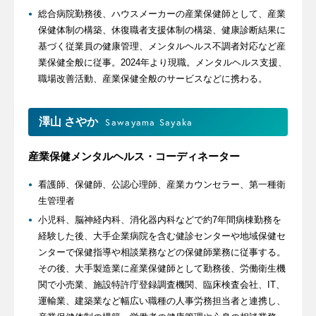
総合病院勤務後、ハウスメーカーの産業保健師として、産業
保健体制の構築、休復職者支援体制の構築、健康診断結果に
基づく従業員の健康管理、メンタルヘルス不調者対応など産
業保健全般に従事。2024年より現職。メンタルヘルス支援、
職場改善活動、産業保健全般のサービスなどに携わる。
澤山 さやか
Sawayama Sayaka
産業保健メンタルヘルス・コーディネーター
看護師、保健師、公認心理師、産業カウンセラー、第一種衛
生管理者
小児科、脳神経内科、消化器内科などで約7年間病棟勤務を
経験した後、大手企業病院を含む健診センターや地域保健セ
ンターで保健指導や相談業務などの保健師業務に従事する。
その後、大手製造業に産業保健師として勤務後、労働衛生機
関で小売業、施設特許庁登録調査機関、臨床検査会社、IT、
運輸業、建築業など幅広い職種の人事労務担当者と連携し、