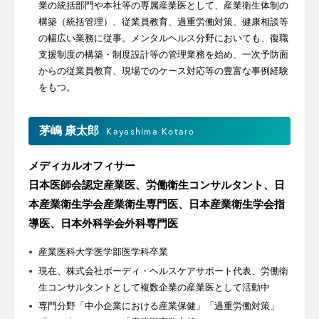
業の統括部門や本社等の専属産業医として、産業衛生体制の
構築（統括管理）、従業員教育、過重労働対策、健康相談等
の幅広い業務に従事。メンタルヘルス分野においても、復職
支援制度の構築・制度設計等の管理業務を始め、一次予防面
からの従業員教育、現場でのケース対応等の豊富な事例経験
をもつ。
茅嶋 康太郎
Kayashima Kotaro
メディカルオフィサー
日本医師会認定産業医、労働衛生コンサルタント、日
本産業衛生学会産業衛生専門医、日本産業衛生学会指
導医、日本外科学会外科専門医
産業医科大学医学部医学科卒業
現在、株式会社ボーディ・ヘルスケアサポート代表、労働衛
生コンサルタントとして複数企業の産業医として活動中
専門分野「中小企業における産業保健」「過重労働対策」