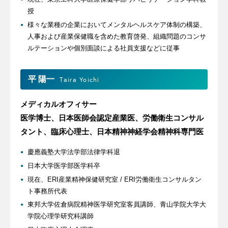
授
様々な業種の企業においてメンタルヘルスケア体制の構築、
人事および産業保健職を含めた教育啓発、組織問題のコンサ
ルテーションや個別面談による社員支援などに従事
平 陽一
Taira Yoichi
メディカルオフィサー
医学博士、日本医師会認定産業医、労働衛生コンサル
タント、臨床心理士、日本精神神経学会精神科専門医
慶應義塾大学法学部法律学科退
日本大学医学部医学科卒
現在、ERI産業精神保健研究室 / ERI労働衛生コンサルタン
ト事務所代表
東邦大学佐倉病院精神医学研究室客員講師、青山学院大学大
学院心理学研究科講師