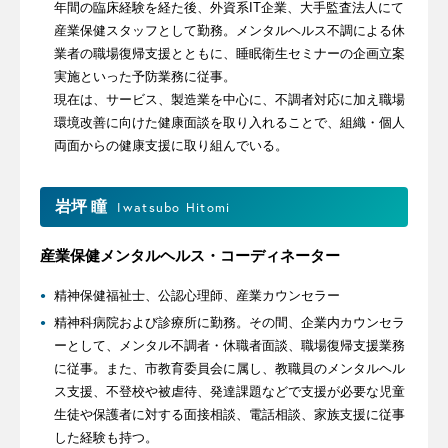
年間の臨床経験を経た後、外資系IT企業、大手監査法人にて
産業保健スタッフとして勤務。メンタルヘルス不調による休
業者の職場復帰支援とともに、睡眠衛生セミナーの企画立案
実施といった予防業務に従事。
現在は、サービス、製造業を中心に、不調者対応に加え職場
環境改善に向けた健康面談を取り入れることで、組織・個人
両面からの健康支援に取り組んでいる。
岩坪 瞳
Iwatsubo Hitomi
産業保健メンタルヘルス・コーディネーター
精神保健福祉士、公認心理師、産業カウンセラー
精神科病院および診療所に勤務。その間、企業内カウンセラ
ーとして、メンタル不調者・休職者面談、職場復帰支援業務
に従事。また、市教育委員会に属し、教職員のメンタルヘル
ス支援、不登校や被虐待、発達課題などで支援が必要な児童
生徒や保護者に対する面接相談、電話相談、家族支援に従事
した経験も持つ。