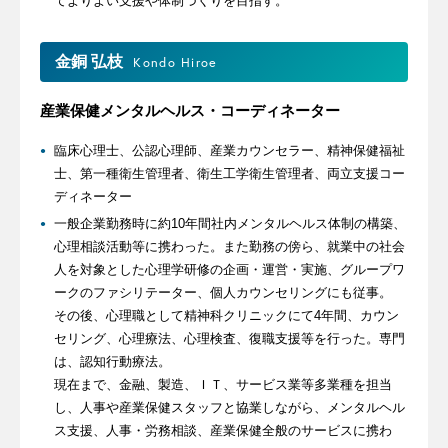
てよりよい支援や体制づくりを目指す。
金銅 弘枝
Kondo Hiroe
産業保健メンタルヘルス・コーディネーター
臨床心理士、公認心理師、産業カウンセラー、精神保健福祉
士、第一種衛生管理者、衛生工学衛生管理者、両立支援コー
ディネーター
一般企業勤務時に約10年間社内メンタルヘルス体制の構築、
心理相談活動等に携わった。また勤務の傍ら、就業中の社会
人を対象とした心理学研修の企画・運営・実施、グループワ
ークのファシリテーター、個人カウンセリングにも従事。
その後、心理職として精神科クリニックにて4年間、カウン
セリング、心理療法、心理検査、復職支援等を行った。専門
は、認知行動療法。
現在まで、金融、製造、ＩＴ、サービス業等多業種を担当
し、人事や産業保健スタッフと協業しながら、メンタルヘル
ス支援、人事・労務相談、産業保健全般のサービスに携わ