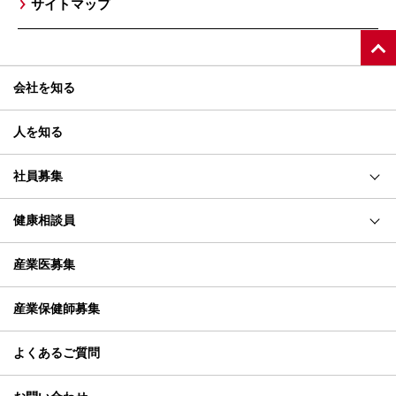
サイトマップ
会社を知る
人を知る
社員募集
先輩社員の声
健康相談員
よくあるご質問
健康相談員とは
産業医募集
研修・サポート体制
産業保健師募集
業務説明会について
よくあるご質問
応募からお仕事開始まで